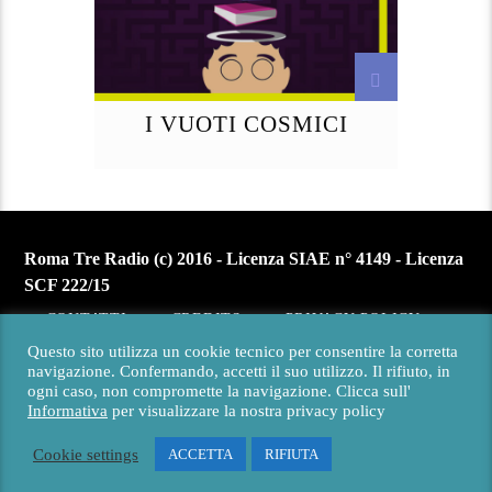
I VUOTI COSMICI
Roma Tre Radio (c) 2016 - Licenza SIAE n° 4149 - Licenza
SCF 222/15
CONTATTI
CREDITS
PRIVACY POLICY
Questo sito utilizza un cookie tecnico per consentire la corretta
navigazione. Confermando, accetti il suo utilizzo. Il rifiuto, in
ogni caso, non compromette la navigazione. Clicca sull'
Informativa
per visualizzare la nostra privacy policy
Cookie settings
ACCETTA
RIFIUTA