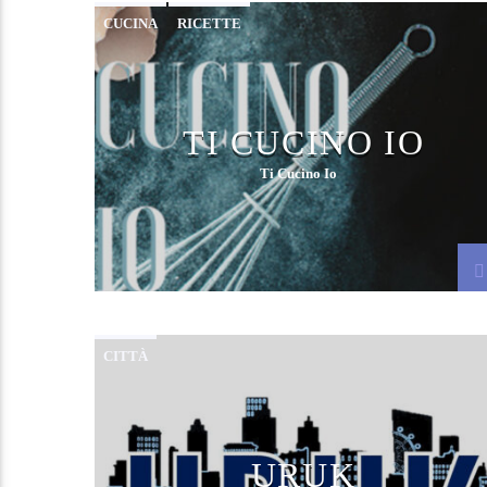
CUCINA
RICETTE
TI CUCINO IO
Ti Cucino Io
CITTÀ
URUK